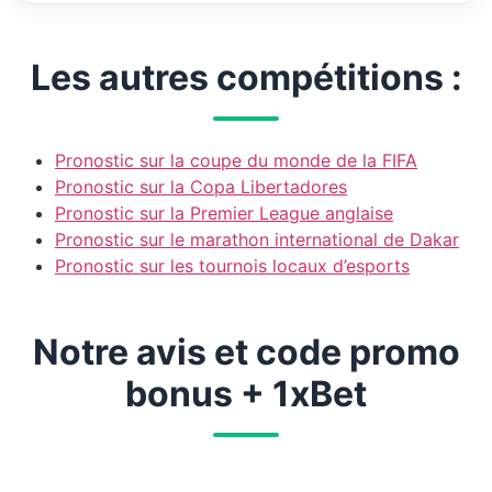
Les autres compétitions :
Pronostic sur la coupe du monde de la FIFA
Pronostic sur la Copa Libertadores
Pronostic sur la Premier League anglaise
Pronostic sur le marathon international de Dakar
Pronostic sur les tournois locaux d’esports
Notre avis et code promo
bonus + 1xBet