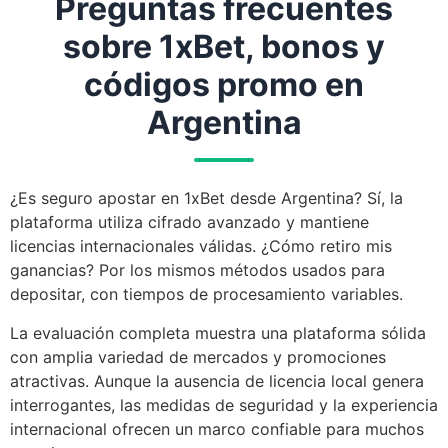
Preguntas frecuentes
sobre 1xBet, bonos y
códigos promo en
Argentina
¿Es seguro apostar en 1xBet desde Argentina? Sí, la
plataforma utiliza cifrado avanzado y mantiene
licencias internacionales válidas. ¿Cómo retiro mis
ganancias? Por los mismos métodos usados para
depositar, con tiempos de procesamiento variables.
La evaluación completa muestra una plataforma sólida
con amplia variedad de mercados y promociones
atractivas. Aunque la ausencia de licencia local genera
interrogantes, las medidas de seguridad y la experiencia
internacional ofrecen un marco confiable para muchos