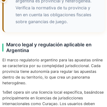
argentina es provincial y heterogénea.
Verifica la normativa de tu provincia y
ten en cuenta las obligaciones fiscales
sobre ganancias de juego.
Marco legal y regulación aplicable en
Argentina
El marco regulatorio argentino para las apuestas online
se caracteriza por su complejidad jurisdiccional. Cada
provincia tiene autonomía para regular las apuestas
dentro de su territorio, lo que crea un panorama
heterogéneo.
1xBet opera sin una licencia local específica, basándose
principalmente en licencias de jurisdicciones
internacionales como Curaçao. Los usuarios deben