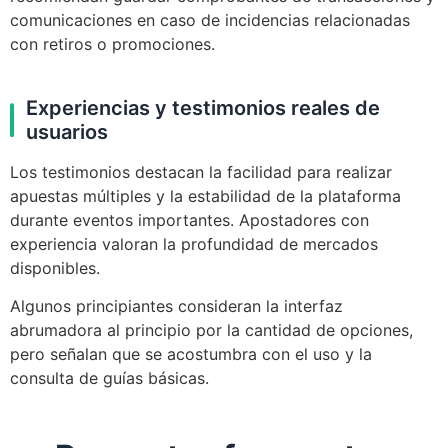
comunicaciones en caso de incidencias relacionadas
con retiros o promociones.
Experiencias y testimonios reales de
usuarios
Los testimonios destacan la facilidad para realizar
apuestas múltiples y la estabilidad de la plataforma
durante eventos importantes. Apostadores con
experiencia valoran la profundidad de mercados
disponibles.
Algunos principiantes consideran la interfaz
abrumadora al principio por la cantidad de opciones,
pero señalan que se acostumbra con el uso y la
consulta de guías básicas.