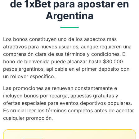
de 1xBet para apostar en
Argentina
Los bonos constituyen uno de los aspectos más
atractivos para nuevos usuarios, aunque requieren una
comprensión clara de sus términos y condiciones. El
bono de bienvenida puede alcanzar hasta $30,000
pesos argentinos, aplicable en el primer depósito con
un rollover específico.
Las promociones se renuevan constantemente e
incluyen bonos por recarga, apuestas gratuitas y
ofertas especiales para eventos deportivos populares.
Es crucial leer los términos completos antes de aceptar
cualquier promoción.