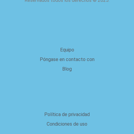
Reservados todos los derechos
©
2025.
acerca de nosotros
Equipo
Póngase en contacto con
Blog
Legal
Política de privacidad
Condiciones de uso