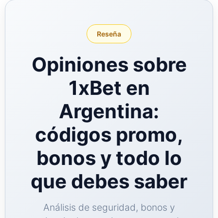
Por competición
Deportes argentinos
Reseña
Opiniones sobre
1xBet en
Argentina:
códigos promo,
bonos y todo lo
que debes saber
Análisis de seguridad, bonos y