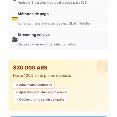
Android & versión web optimizada para iOS
Métodos de pago
💳
Tarjetas, transferencias locales, Skrill, Neteller
Streaming en vivo
🎥
Disponible en eventos seleccionados
$30.000 ARS
Hasta 100% en tu primer depósito
✓ Activación automática
✓ Apuestas gratuitas según promo
✓ Código promo según campaña